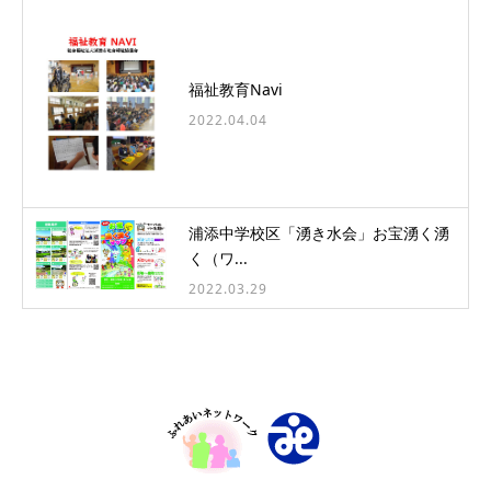
福祉教育Navi
2022.04.04
浦添中学校区「湧き水会」お宝湧く湧
く（ワ...
2022.03.29