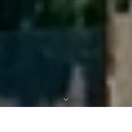
お電話
採用情報
お知らせ
施設利用
「安心できる福祉のまちづくり」
地域住民一人ひとり、関係機関・団体、行政や市社会福祉協議会が互いに連