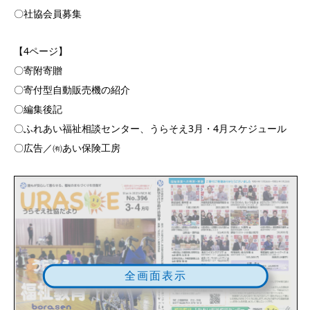
〇社協会員募集
【4ページ】
〇寄附寄贈
〇寄付型自動販売機の紹介
〇編集後記
〇ふれあい福祉相談センター、うらそえ3月・4月スケジュール
〇広告／㈲あい保険工房
全画面表示