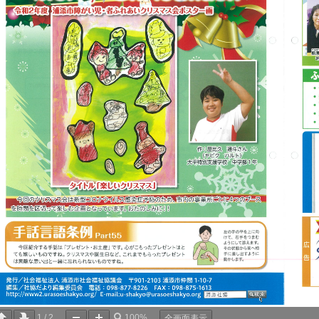
ページ
1
/
2
ズーム
100%