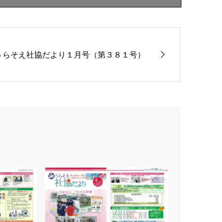
うらそえ社協だより１月号（第３８１号）