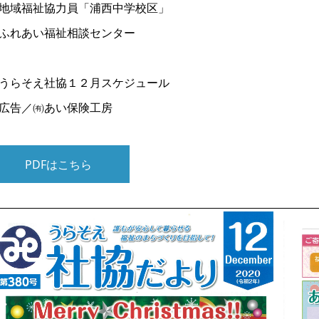
地域福祉協力員「浦西中学校区」
ふれあい福祉相談センター
うらそえ社協１２月スケジュール
広告／㈲あい保険工房
PDFはこちら