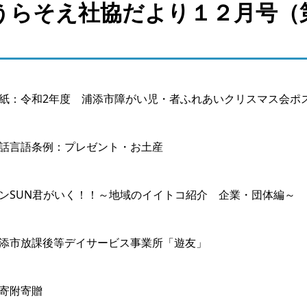
うらそえ社協だより１２月号（
紙：令和2年度 浦添市障がい児・者ふれあいクリスマス会ポ
話言語条例：プレゼント・お土産
ンSUN君がいく！！～地域のイイトコ紹介 企業・団体編～
添市放課後等デイサービス事業所「遊友」
寄附寄贈