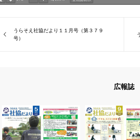
うらそえ社協だより１１月号（第３７９
号）
広報誌